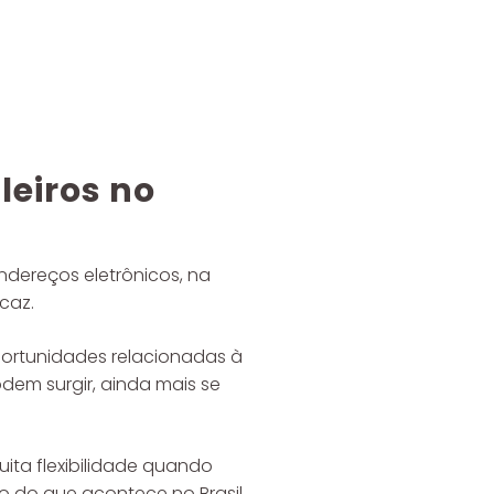
leiros no
ndereços eletrônicos, na
caz.
portunidades relacionadas à
dem surgir, ainda mais se
ita flexibilidade quando
 do que acontece no Brasil,