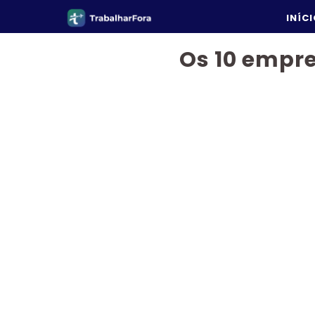
Pular
INÍC
para
o
Os 10 empre
conteúdo