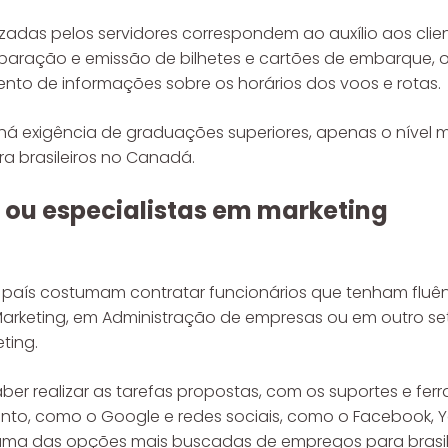
izadas pelos servidores correspondem ao auxílio aos cli
paração e emissão de bilhetes e cartões de embarque, o 
nto de informações sobre os horários dos voos e rotas.
á exigência de graduações superiores, apenas o nível 
 brasileiros no Canadá.
 ou especialistas em marketing
país costumam contratar funcionários que tenham fluên
rketing, em Administração de empresas ou em outro set
ting.
aber realizar as tarefas propostas, com os suportes e fe
nto, como o Google e redes sociais, como o Facebook, You
 uma das opções mais buscadas de empregos para brasi