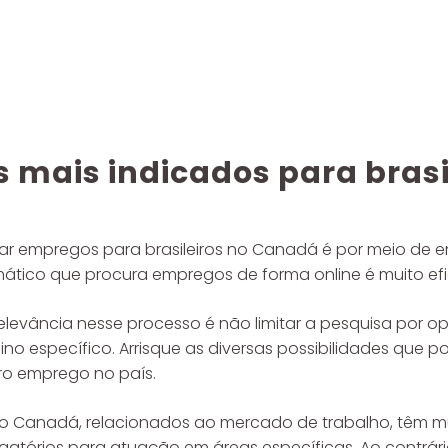
 mais indicados para brasi
rar empregos para brasileiros no Canadá é por meio de e
mático que procura empregos de forma online é muito efi
elevância nesse processo é não limitar a pesquisa por o
o específico. Arrisque as diversas possibilidades que po
iro emprego no país.
no Canadá, relacionados ao mercado de trabalho, têm mu
atórios para atuação em áreas específicas. Ao contrário