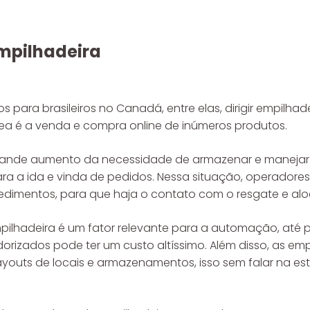
mpilhadeira
 para brasileiros no Canadá, entre elas, dirigir empilhad
a é a venda e compra online de inúmeros produtos.
 grande aumento da necessidade de armazenar e maneja
ara a ida e vinda de pedidos. Nessa situação, operadore
edimentos, para que haja o contato com o resgate e al
lhadeira é um fator relevante para a automação, até po
orizados pode ter um custo altíssimo. Além disso, as e
ayouts de locais e armazenamentos, isso sem falar na es