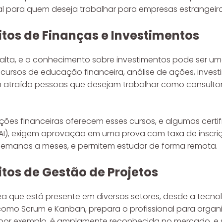
ial para quem deseja trabalhar para empresas estrangeira
itos de Finanças e Investimentos
alta, e o conhecimento sobre investimentos pode ser um
s cursos de educação financeira, análise de ações, inves
traído pessoas que desejam trabalhar como consultores
uições financeiras oferecem esses cursos, e algumas cert
I), exigem aprovação em uma prova com taxa de inscriç
semanas a meses, e permitem estudar de forma remota.
itos de Gestão de Projetos
a que está presente em diversos setores, desde a tecnolo
omo Scrum e Kanban, prepara o profissional para organiz
, por exemplo, é amplamente reconhecida no mercado, e