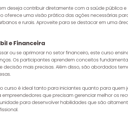
em deseja contribuir diretamente com a saúde pública e 
o oferece uma visão prática das ações necessárias para 
anos e rurais. Aproveite para se destacar em uma área
il e Financeira
ar ou se aprimorar no setor financeiro, este curso ensi
anças. Os participantes aprendem conceitos fundamentai
de decisão mais precisas. Além disso, são abordados t
esas.
curso é ideal tanto para iniciantes quanto para quem já
ara empreendedores que precisam gerenciar melhor os rec
tunidade para desenvolver habilidades que são altamen
ssional.