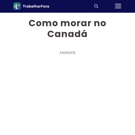
ME
Pular
para
o
Como morar no
conteúdo
Canadá
ANÚNCIOS