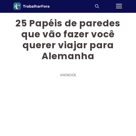
ME
Pular
para
o
25 Papéis de paredes
conteúdo
que vão fazer você
querer viajar para
Alemanha
ANÚNCIOS