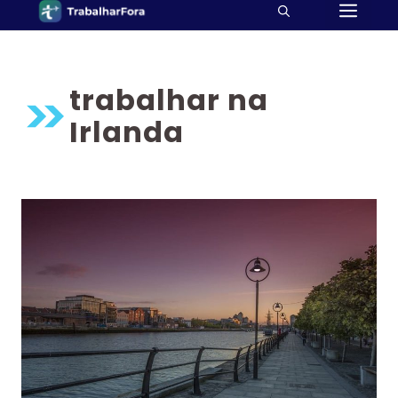
ME
Pular
para
o
conteúdo
trabalhar na
Irlanda