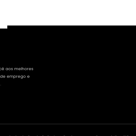
ocê aos melhores
s de emprego e
.