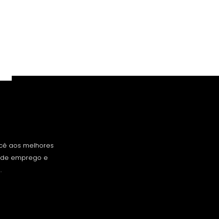
ocê aos melhores
s de emprego e
.