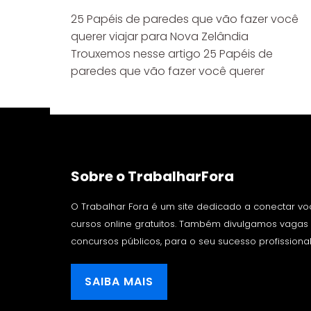
25 Papéis de paredes que vão fazer você
querer viajar para Nova Zelândia
Trouxemos nesse artigo 25 Papéis de
paredes que vão fazer você querer
Sobre o TrabalharFora
O Trabalhar Fora é um site dedicado a conectar v
cursos online gratuitos. Também divulgamos vaga
concursos públicos, para o seu sucesso profissional
SAIBA MAIS