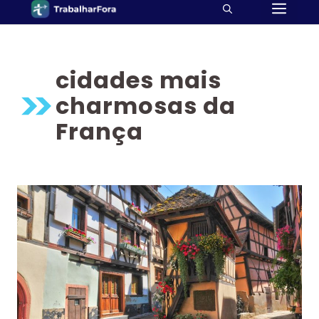
ME
Pular
para
o
conteúdo
cidades mais
charmosas da
França