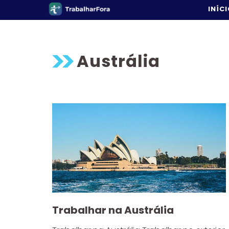
Pular
INÍC
para
o
conteúdo
Austrália
Trabalhar na Austrália