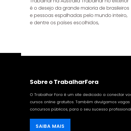
Trabalhar na Austrália Trabalhar no exterior
é o desejo da grande maioria de brasileiros
e pessoas espalhadas pelo mundo inteiro,
e dentre os países escolhidos,
Sobre o TrabalharFora
O Trabalhar Fora é um site dedicado a conectar v
cursos online gratuitos. Também divulgamos vaga
concursos públicos, para o seu sucesso profissional
SAIBA MAIS