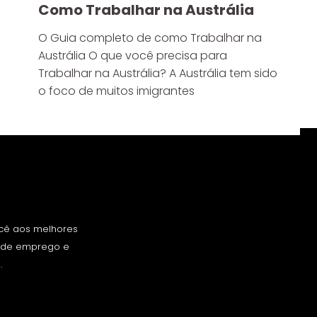
Como Trabalhar na Austrália
O Guia completo de como Trabalhar na
Austrália O que você precisa para
Trabalhar na Austrália? A Austrália tem sido
o foco de muitos imigrantes
ocê aos melhores
s de emprego e
.