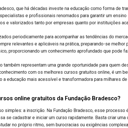
adesco, que há décadas investe na educação como forma de tran
pecialistas e profissionais renomados para garantir um ensino 
os e valorizados tanto por empresas quanto por instituições ac
zados periodicamente para acompanhar as tendências do merca
pre relevantes e aplicáveis na prática, preparando-se melhor p
ico, proporcionando um conhecimento aprofundado que pode fazer
sco também representam uma grande oportunidade para quem des
 conhecimento com os melhores cursos gratuitos online, é um be
 a educação mais acessível e transformadora para milhares de b
ursos online gratuitos da Fundação Bradesco?
so simples: a inscrição. Na Fundação Bradesco, esse processo 
a se cadastrar e iniciar um curso rapidamente. Basta criar uma 
tudar no próprio ritmo, sem burocracias ou exigências complexa