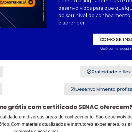
Com uma linguagem clara e obje
desenvolvidos para que qualq
do seu nível de conhecimento 
e aprender.
COMO SE IN
Você permanecerá n
Praticidade e flex
Desenvolvimento profiss
ine grátis com certificado SENAC oferecem
e qualidade em diversas áreas do conhecimento. São desenvolvi
órico. Com materiais atualizados e instrutores experientes, os
completa e acessível.