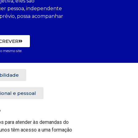
tiva, eles são
uer pessoa, independente
prévio, possa acompanhar
SCREVER
o mesmo site.
ibilidade
ional e pessoal
?
dos para atender às demandas do
 alunos têm acesso a uma formação